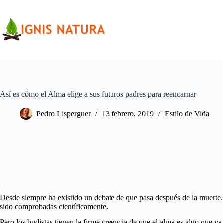
Saltar
al
contenido
Así es cómo el Alma elige a sus futuros padres para reencarnar
Pedro Lisperguer
13 febrero, 2019
Estilo de Vida
Desde siempre ha existido un debate de que pasa después de la muerte.
sido comprobadas científicamente.
Pero los budistas tienen la firme creencia de que el alma es algo que va