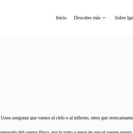
Inicio
Descubre más
Sobre Ign
 Unos aseguran que vamos al cielo o al infierno, otros que reencarnamo
 separado del cuerpo físico, por lo tanto a pesar de que el cuerpo muera