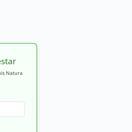
estar
nis Natura