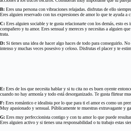
acciones a los trucos oscuros. Consideras muy importante que tu pareja 
B:
Eres una persona con vibraciones relajadas. disfrutas de ello siempre
Eres alguien reservado con tus expresiones de amor lo que te ayuda a co
C:
Eres alguien sociable y te gusta relacionarte con los demás, esto es 
compañero y tu amor. Eres sensual y mereces y necesitas a alguien que 
trata.
D:
Si tienes una idea de hacer algo haces de todo para conseguirlo. No 
intenso y muchas veces posesivo y celoso. Disfrutas el placer y te estim
E:
Eres de los que necesita hablar y si tu cita no es buen oyente ento
cuando no hay armonía y todo está desorganizado. Te gusta flirtear m
F:
Eres romántico e idealista por lo que para ti el amor es como un pre
Muy apasionado y sensual. Públicamente te muestras extravagante y ga
G:
Eres muy perfeccionista contigo y con tu amor lo que puede resultar 
Eres alguien activo y si tienes una responsabilidad o tu trabajo estas