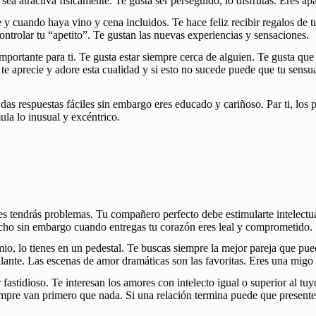
sea atractiva físicamente. Te gusta ser perseguido, lo disfrutas. Eres 
 y cuando haya vino y cena incluidos. Te hace feliz recibir regalos de 
ntrolar tu “apetito”. Te gustan las nuevas experiencias y sensaciones.
importante para ti. Te gusta estar siempre cerca de alguien. Te gusta que
te aprecie y adore esta cualidad y si esto no sucede puede que tu sens
das respuestas fáciles sin embargo eres educado y cariñoso. Par ti, los
ula lo inusual y excéntrico.
nces tendrás problemas. Tu compañero perfecto debe estimularte intelect
ucho sin embargo cuando entregas tu corazón eres leal y comprometido.
mio, lo tienes en un pedestal. Te buscas siempre la mejor pareja que pu
lante. Las escenas de amor dramáticas son las favoritas. Eres una mig
fastidioso. Te interesan los amores con intelecto igual o superior al t
 siempre van primero que nada. Si una relación termina puede que presen