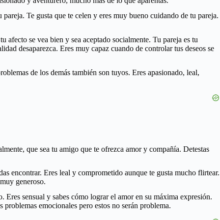
apasionado y aventurero, mucho más de lo que aparentas.
tu pareja. Te gusta que te celen y eres muy bueno cuidando de tu pareja.
 tu afecto se vea bien y sea aceptado socialmente. Tu pareja es tu
ualidad desaparezca. Eres muy capaz cuando de controlar tus deseos se
 problemas de los demás también son tuyos. Eres apasionado, leal,
ualmente, que sea tu amigo que te ofrezca amor y compañía. Detestas
edas encontrar. Eres leal y comprometido aunque te gusta mucho flirtear.
o muy generoso.
uyo. Eres sensual y sabes cómo lograr el amor en su máxima expresión.
tes problemas emocionales pero estos no serán problema.