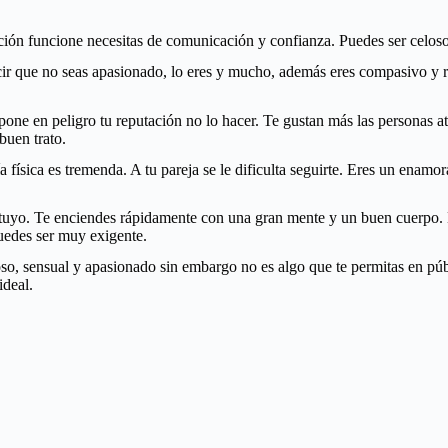
ación funcione necesitas de comunicación y confianza. Puedes ser celos
 que no seas apasionado, lo eres y mucho, además eres compasivo y req
pone en peligro tu reputación no lo hacer. Te gustan más las personas atr
buen trato.
ísica es tremenda. A tu pareja se le dificulta seguirte. Eres un enamor
uyo. Te enciendes rápidamente con una gran mente y un buen cuerpo. El f
uedes ser muy exigente.
so, sensual y apasionado sin embargo no es algo que te permitas en púb
ideal.