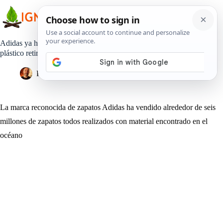
Saltar
al
contenido
Adidas ya ha vendido más de 6 millones de zapatos hechos con
plástico retirado del océano
Pedro Lisperguer
11 abril, 2019
Estilo de Vida
La marca reconocida de zapatos Adidas ha vendido alrededor de seis
millones de zapatos todos realizados con material encontrado en el
océano