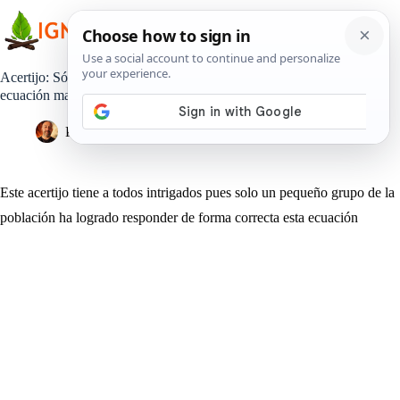
Saltar
al
contenido
Acertijo: Sólo el 2% logra resolver correctamente esta sencilla
ecuación matemática [Solución]
Pedro Lisperguer
12 abril, 2019
Estilo de Vida
Este acertijo tiene a todos intrigados pues solo un pequeño grupo de la
población ha logrado responder de forma correcta esta ecuación