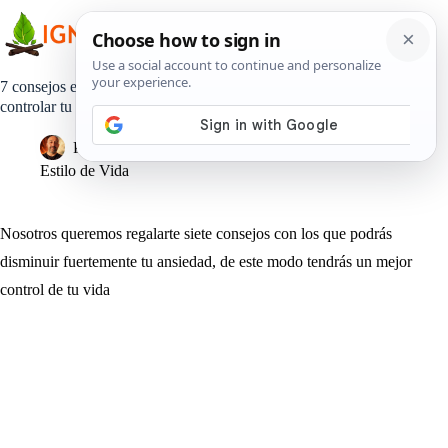
Saltar
al
contenido
7 consejos en los que pensar cuando la ansiedad intenta
controlar tu vida
Pedro Lisperguer
19 marzo, 2019
Estilo de Vida
Nosotros queremos regalarte siete consejos con los que podrás
disminuir fuertemente tu ansiedad, de este modo tendrás un mejor
control de tu vida