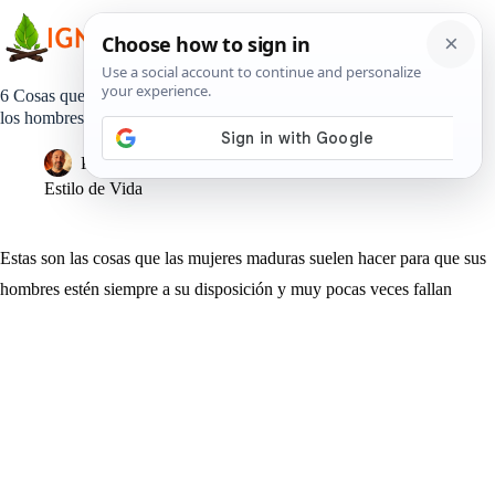
Saltar
al
contenido
6 Cosas que hacen las mujeres maduras y llaman la atención de
los hombres
Pedro Lisperguer
11 junio, 2019
Estilo de Vida
Estas son las cosas que las mujeres maduras suelen hacer para que sus
hombres estén siempre a su disposición y muy pocas veces fallan