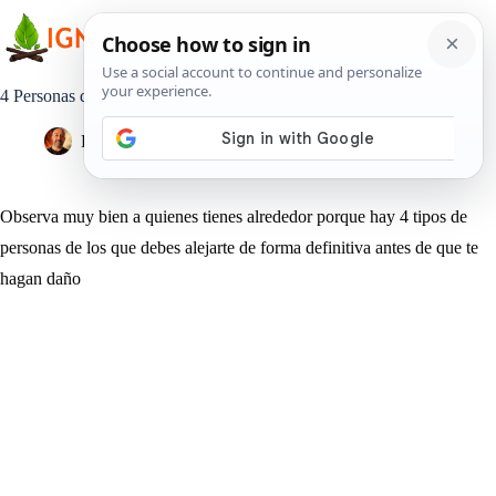
Saltar
al
contenido
4 Personas que debes alejar de tu vida lo antes posible
Pedro Lisperguer
4 abril, 2019
Estilo de Vida
Observa muy bien a quienes tienes alrededor porque hay 4 tipos de
personas de los que debes alejarte de forma definitiva antes de que te
hagan daño