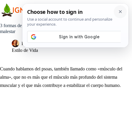
Saltar
al
contenido
3 formas de estirar el “músculo del alma” para combatir el
malestar
Pedro Lisperguer
25 mayo, 2020
Estilo de Vida
Cuando hablamos del psoas, también llamado como «músculo del
alma», que no es más que el músculo más profundo del sistema
muscular y el que más contribuye a estabilizar el cuerpo humano.