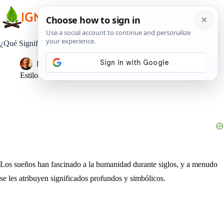
Saltar
al
contenido
¿Qué Significa Soñar que se te Caen los Dientes?
Pedro Lisperguer
26 octubre, 2023
Estilo de Vida
Los sueños han fascinado a la humanidad durante siglos, y a menudo
se les atribuyen significados profundos y simbólicos.