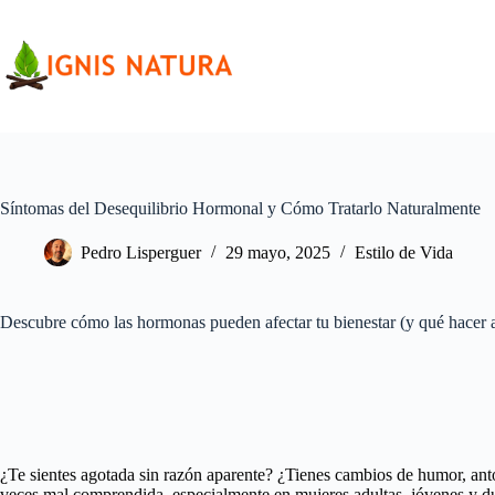
Saltar
al
contenido
Síntomas del Desequilibrio Hormonal y Cómo Tratarlo Naturalmente
Pedro Lisperguer
29 mayo, 2025
Estilo de Vida
Descubre cómo las hormonas pueden afectar tu bienestar (y qué hacer a
¿Te sientes agotada sin razón aparente? ¿Tienes cambios de humor, anto
veces mal comprendida, especialmente en mujeres adultas, jóvenes y du