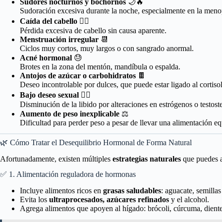
Sudores nocturnos y bochornos
🌙🔥
Sudoración excesiva durante la noche, especialmente en la meno
Caída del cabello
💇‍♀️
Pérdida excesiva de cabello sin causa aparente.
Menstruación irregular
📆
Ciclos muy cortos, muy largos o con sangrado anormal.
Acné hormonal
😓
Brotes en la zona del mentón, mandíbula o espalda.
Antojos de azúcar o carbohidratos
🍫
Deseo incontrolable por dulces, que puede estar ligado al cortisol 
Bajo deseo sexual
❤️‍🔥
Disminución de la libido por alteraciones en estrógenos o testost
Aumento de peso inexplicable
⚖️
Dificultad para perder peso a pesar de llevar una alimentación eq
🌿 Cómo Tratar el Desequilibrio Hormonal de Forma Natural
Afortunadamente, existen múltiples
estrategias naturales
que puedes a
✅ 1. Alimentación reguladora de hormonas
Incluye alimentos ricos en
grasas saludables
: aguacate, semillas
Evita los
ultraprocesados, azúcares refinados
y el alcohol.
Agrega alimentos que apoyen al hígado: brócoli, cúrcuma, diente