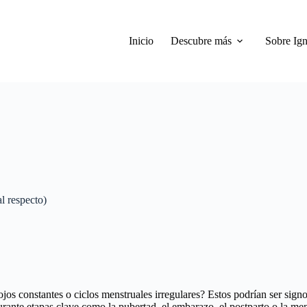
Inicio
Descubre más
Sobre Ign
l respecto)
jos constantes o ciclos menstruales irregulares? Estos podrían ser sign
rante etapas clave como la pubertad, el embarazo, el postparto o la me