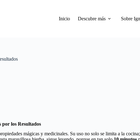
Inicio
Descubre más
Sobre Ign
esultados
por los Resultados
opiedades mágicas y medicinales. Su uso no solo se limita a la cocina;
esta maravillosa hierba, sigue leyendo, porque en tan solo
10 minutos
p