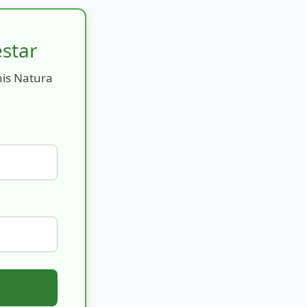
estar
nis Natura