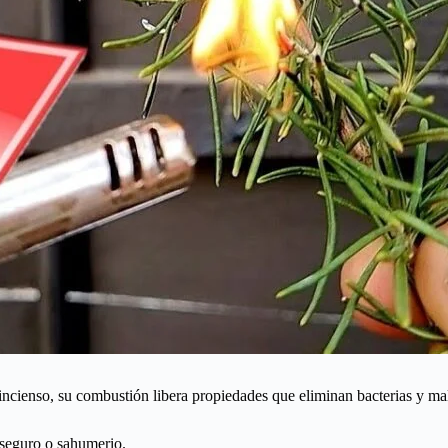
incienso, su combustión libera propiedades que eliminan bacterias y mal
seguro o sahumerio.