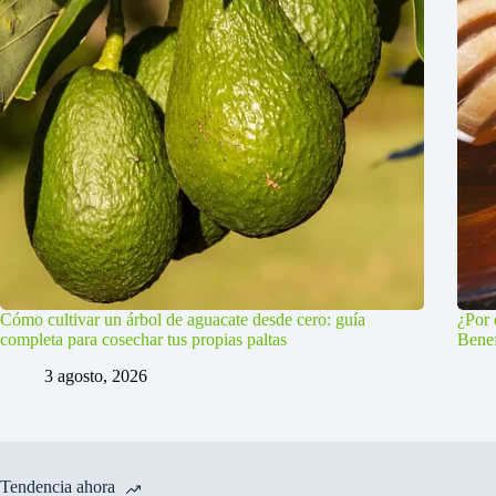
Cómo cultivar un árbol de aguacate desde cero: guía
¿Por 
completa para cosechar tus propias paltas
Benef
3 agosto, 2026
Tendencia ahora