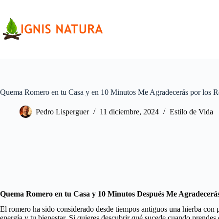
Saltar
al
contenido
Quema Romero en tu Casa y en 10 Minutos Me Agradecerás por los R
Pedro Lisperguer
11 diciembre, 2024
Estilo de Vida
Quema Romero en tu Casa y 10 Minutos Después Me Agradecerás 
El romero ha sido considerado desde tiempos antiguos una hierba con pr
energía y tu bienestar. Si quieres descubrir qué sucede cuando prendes 