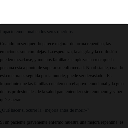
Impacto emocional en los seres queridos
Cuando un ser querido parece mejorar de forma repentina, las
emociones son complejas. La esperanza, la alegría y la confusión
pueden mezclarse, y muchos familiares empiezan a creer que la
persona está a punto de superar su enfermedad. No obstante, cuando
esta mejora es seguida por la muerte, puede ser devastador. Es
importante que las familias cuenten con el apoyo emocional y la guía
de los profesionales de la salud para entender este fenómeno y saber
qué esperar.
¿Qué hacer si ocurre la «mejoría antes de morir»?
Si un paciente gravemente enfermo muestra una mejora repentina, es