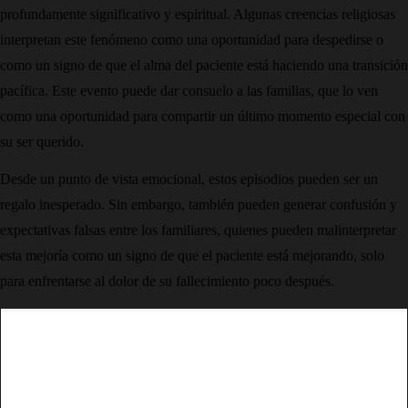
profundamente significativo y espiritual. Algunas creencias religiosas
interpretan este fenómeno como una oportunidad para despedirse o
como un signo de que el alma del paciente está haciendo una transición
pacífica. Este evento puede dar consuelo a las familias, que lo ven
como una oportunidad para compartir un último momento especial con
su ser querido.
Desde un punto de vista emocional, estos episodios pueden ser un
regalo inesperado. Sin embargo, también pueden generar confusión y
expectativas falsas entre los familiares, quienes pueden malinterpretar
esta mejoría como un signo de que el paciente está mejorando, solo
para enfrentarse al dolor de su fallecimiento poco después.