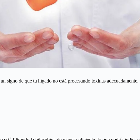
er un signo de que tu hígado no está procesando toxinas adecuadamente.
no está filtrando la bilirrubina de manera eficiente, lo que podría indica