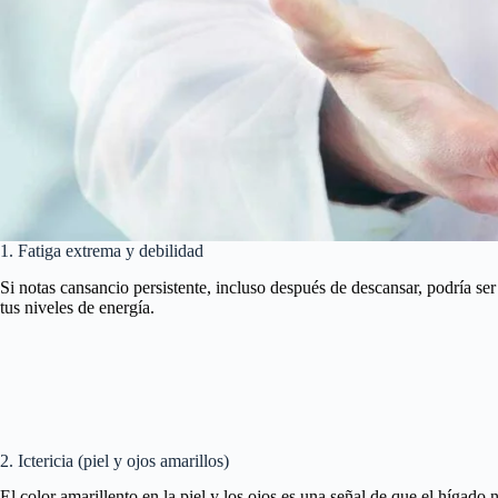
1. Fatiga extrema y debilidad
Si notas cansancio persistente, incluso después de descansar, podría s
tus niveles de energía.
2. Ictericia (piel y ojos amarillos)
El color amarillento en la piel y los ojos es una señal de que el hígado 