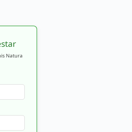
estar
nis Natura