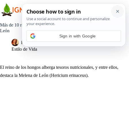
Saltar
al
contenido
Más de 10 razones para tomar diariamente el Hongo Melena de
León
Sign in with Google
Pedro Lisperguer
12 febrero, 2024
Estilo de Vida
El reino de los hongos alberga tesoros nutricionales, y entre ellos,
destaca la Melena de León (Hericium erinaceus).