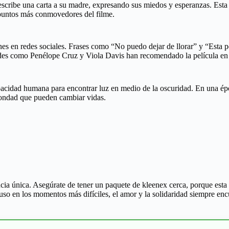
escribe una carta a su madre, expresando sus miedos y esperanzas. Es
puntos más conmovedores del filme.
es en redes sociales. Frases como “No puedo dejar de llorar” y “Esta p
dades como Penélope Cruz y Viola Davis han recomendado la película e
apacidad humana para encontrar luz en medio de la oscuridad. En una épo
 bondad que pueden cambiar vidas.
ncia única. Asegúrate de tener un paquete de kleenex cerca, porque est
luso en los momentos más difíciles, el amor y la solidaridad siempre en