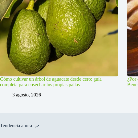
Cómo cultivar un árbol de aguacate desde cero: guía
¿Por 
completa para cosechar tus propias paltas
Benef
3 agosto, 2026
Tendencia ahora