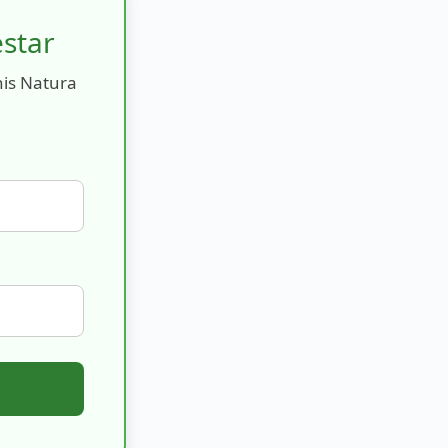
estar
nis Natura