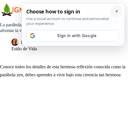
Saltar
al
contenido
La parábola zen que nos hace cuestionarnos nuestra forma de
afrontar la vida
Pedro Lisperguer
27 febrero, 2019
Estilo de Vida
Conoce todos los detalles de esta hermosa reflexión conocida como la
parábola zen, debes aprender a vivir bajo esta creencia tan hermosa