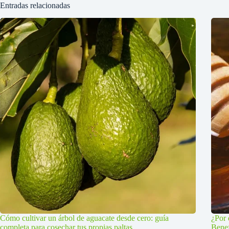
Entradas relacionadas
Cómo cultivar un árbol de aguacate desde cero: guía
¿Por 
completa para cosechar tus propias paltas
Benef