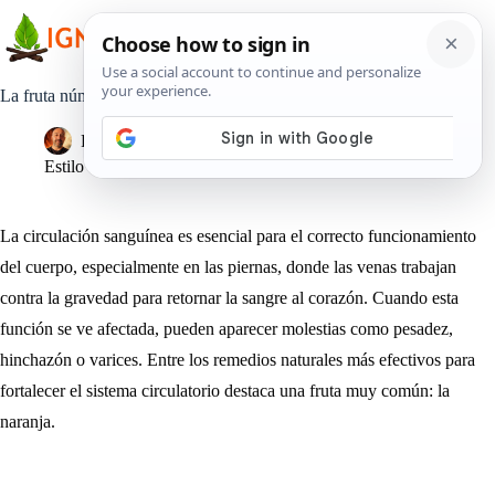
Saltar
al
contenido
La fruta número uno para mejorar la circulación en las piernas
Pedro Lisperguer
3 noviembre, 2025
Estilo de Vida
La circulación sanguínea es esencial para el correcto funcionamiento
del cuerpo, especialmente en las piernas, donde las venas trabajan
contra la gravedad para retornar la sangre al corazón. Cuando esta
función se ve afectada, pueden aparecer molestias como pesadez,
hinchazón o varices. Entre los remedios naturales más efectivos para
fortalecer el sistema circulatorio destaca una fruta muy común: la
naranja.