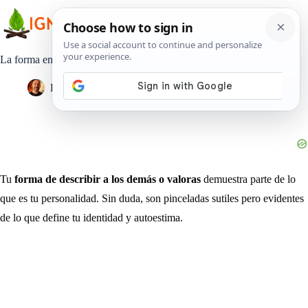
Saltar
al
contenido
La forma en que describes a los demás dice mucho de ti
Pedro Lisperguer
14 julio, 2020
Estilo de Vida
Tu
forma de describir a los demás o valoras
demuestra parte de lo
que es tu personalidad. Sin duda, son pinceladas sutiles pero evidentes
de lo que define tu identidad y autoestima.