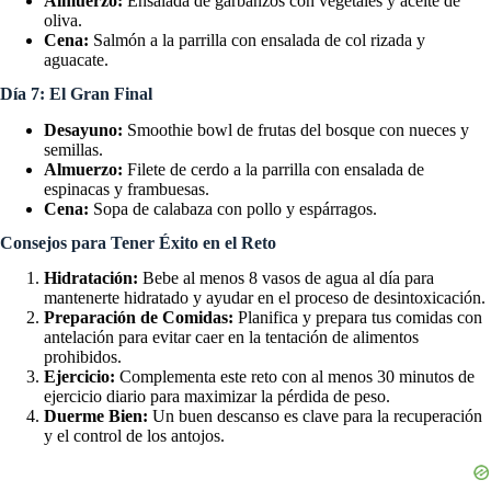
Almuerzo:
Ensalada de garbanzos con vegetales y aceite de
oliva.
Cena:
Salmón a la parrilla con ensalada de col rizada y
aguacate.
Día 7: El Gran Final
Desayuno:
Smoothie bowl de frutas del bosque con nueces y
semillas.
Almuerzo:
Filete de cerdo a la parrilla con ensalada de
espinacas y frambuesas.
Cena:
Sopa de calabaza con pollo y espárragos.
Consejos para Tener Éxito en el Reto
Hidratación:
Bebe al menos 8 vasos de agua al día para
mantenerte hidratado y ayudar en el proceso de desintoxicación.
Preparación de Comidas:
Planifica y prepara tus comidas con
antelación para evitar caer en la tentación de alimentos
prohibidos.
Ejercicio:
Complementa este reto con al menos 30 minutos de
ejercicio diario para maximizar la pérdida de peso.
Duerme Bien:
Un buen descanso es clave para la recuperación
y el control de los antojos.