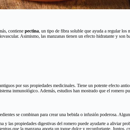
emás, contiene
pectina
, un tipo de fibra soluble que ayuda a regular los 
ovascular. Asimismo, las manzanas tienen un efecto hidratante y son baja
antiguos por sus propiedades medicinales. Tiene un potente efecto antio
el sistema inmunológico. Además, estudios han mostrado que el romero pued
redientes se combinan para crear una bebida o infusión poderosa. Algun
na y las propiedades digestivas del romero puede ayudarte a aliviar pro
ientras que la manzana aporta un toque dulce y reconfortante. Juntos, cre