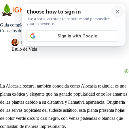
Saltar
al
contenido
Guía completa para el cultivo exitoso de la Alocasia oscura:
Consejos de un experto en jardinería
Pedro Lisperguer
12 mayo, 2024
Estilo de Vida
La Alocasia oscura, también conocida como Alocasia reginula, es una
planta exótica y elegante que ha ganado popularidad entre los amantes
de las plantas debido a su distintiva y llamativa apariencia. Originaria
de las selvas tropicales del sudeste asiático, esta planta presenta hojas
de color verde oscuro casi negro, con venas plateadas o blancas que
contrastan de manera impresionante.