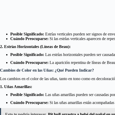
Posible Significado:
Estrías verticales pueden ser signos de env
Cuándo Preocuparse:
Si las estrías verticales aparecen de re
2. Estrías Horizontales (Líneas de Beau):
Posible Significado:
Las estrías horizontales pueden ser causada
Cuándo Preocuparse:
La aparición repentina de líneas de Beau
Cambios de Color en las Uñas: ¿Qué Pueden Indicar?
Los cambios en el color de las uñas, tanto en tono como en decoloració
1. Uñas Amarillas:
Posible Significado:
Las uñas amarillas pueden ser causadas por 
Cuándo Preocuparse:
Si las uñas amarillas están acompañadas 
Esto te podría interesar
Pit bull arrastra a bebé del pañal en 