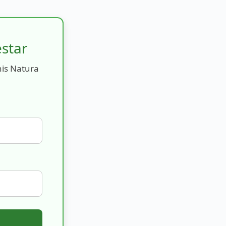
estar
nis Natura