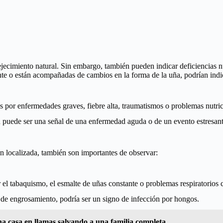
ejecimiento natural. Sin embargo, también pueden indicar deficiencias n
pente o están acompañadas de cambios en la forma de la uña, podrían in
s por enfermedades graves, fiebre alta, traumatismos o problemas nutric
 puede ser una señal de una enfermedad aguda o de un evento estresant
n localizada, también son importantes de observar:
el tabaquismo, el esmalte de uñas constante o problemas respiratorios 
de engrosamiento, podría ser un signo de infección por hongos.
una casa en llamas salvando a una familia completa