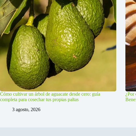
Cómo cultivar un árbol de aguacate desde cero: guía
¿Por 
completa para cosechar tus propias paltas
Benef
3 agosto, 2026