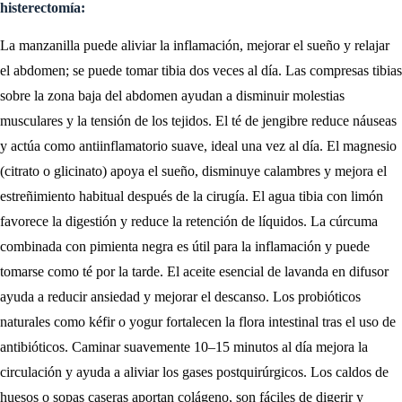
histerectomía:
La manzanilla puede aliviar la inflamación, mejorar el sueño y relajar
el abdomen; se puede tomar tibia dos veces al día. Las compresas tibias
sobre la zona baja del abdomen ayudan a disminuir molestias
musculares y la tensión de los tejidos. El té de jengibre reduce náuseas
y actúa como antiinflamatorio suave, ideal una vez al día. El magnesio
(citrato o glicinato) apoya el sueño, disminuye calambres y mejora el
estreñimiento habitual después de la cirugía. El agua tibia con limón
favorece la digestión y reduce la retención de líquidos. La cúrcuma
combinada con pimienta negra es útil para la inflamación y puede
tomarse como té por la tarde. El aceite esencial de lavanda en difusor
ayuda a reducir ansiedad y mejorar el descanso. Los probióticos
naturales como kéfir o yogur fortalecen la flora intestinal tras el uso de
antibióticos. Caminar suavemente 10–15 minutos al día mejora la
circulación y ayuda a aliviar los gases postquirúrgicos. Los caldos de
huesos o sopas caseras aportan colágeno, son fáciles de digerir y