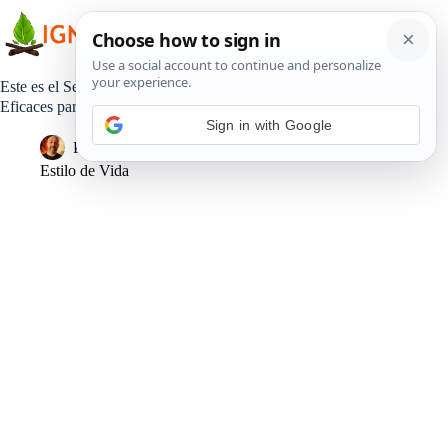
Saltar
al
contenido
Este es el Secreto para Aliviar la Gastritis al Instante: Remedios
Eficaces para el Ardor de Estómago y la Acidez
Sign in with Google
Pedro Lisperguer
30 agosto, 2024
Estilo de Vida