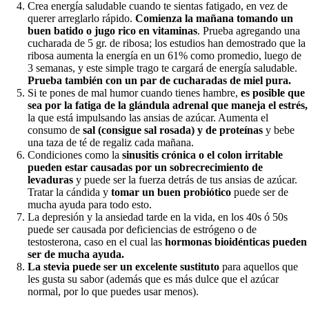
Crea energía saludable cuando te sientas fatigado, en vez de
querer arreglarlo rápido.
Comienza la mañana tomando un
buen batido o jugo rico en vitaminas
. Prueba agregando una
cucharada de 5 gr. de ribosa; los estudios han demostrado que la
ribosa aumenta la energía en un 61% como promedio, luego de
3 semanas, y este simple trago te cargará de energía saludable.
Prueba también con un par de cucharadas de miel pura.
Si te pones de mal humor cuando tienes hambre,
es posible que
sea por la fatiga de la glándula adrenal que maneja el estrés,
la que está impulsando las ansias de azúcar. Aumenta el
consumo de
sal (consigue sal rosada) y de proteínas
y bebe
una taza de té de regaliz cada mañana.
Condiciones como la
sinusitis crónica o el colon irritable
pueden estar causadas por un sobrecrecimiento de
levaduras
y puede ser la fuerza detrás de tus ansias de azúcar.
Tratar la cándida y
tomar un buen probiótico
puede ser de
mucha ayuda para todo esto.
La depresión y la ansiedad tarde en la vida, en los 40s ó 50s
puede ser causada por deficiencias de estrógeno o de
testosterona, caso en el cual las
hormonas bioidénticas pueden
ser de mucha ayuda.
La stevia puede ser un excelente sustituto
para aquellos que
les gusta su sabor (además que es más dulce que el azúcar
normal, por lo que puedes usar menos).