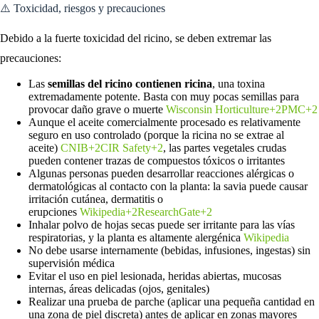
⚠️ Toxicidad, riesgos y precauciones
Debido a la fuerte toxicidad del ricino, se deben extremar las
precauciones:
Las
semillas del ricino contienen ricina
, una toxina
extremadamente potente. Basta con muy pocas semillas para
provocar daño grave o muerte
Wisconsin Horticulture+2PMC+2
Aunque el aceite comercialmente procesado es relativamente
seguro en uso controlado (porque la ricina no se extrae al
aceite)
CNIB+2CIR Safety+2
, las partes vegetales crudas
pueden contener trazas de compuestos tóxicos o irritantes
Algunas personas pueden desarrollar reacciones alérgicas o
dermatológicas al contacto con la planta: la savia puede causar
irritación cutánea, dermatitis o
erupciones
Wikipedia+2ResearchGate+2
Inhalar polvo de hojas secas puede ser irritante para las vías
respiratorias, y la planta es altamente alergénica
Wikipedia
No debe usarse internamente (bebidas, infusiones, ingestas) sin
supervisión médica
Evitar el uso en piel lesionada, heridas abiertas, mucosas
internas, áreas delicadas (ojos, genitales)
Realizar una prueba de parche (aplicar una pequeña cantidad en
una zona de piel discreta) antes de aplicar en zonas mayores