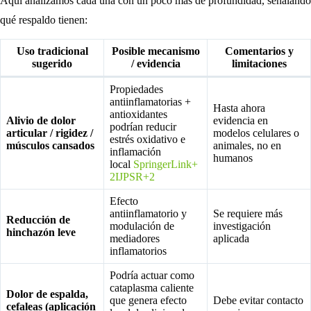
Aquí analizamos cada una con un poco más de profundidad, señalando
qué respaldo tienen:
Uso tradicional
Posible mecanismo
Comentarios y
sugerido
/ evidencia
limitaciones
Propiedades
antiinflamatorias +
Hasta ahora
antioxidantes
Alivio de dolor
evidencia en
podrían reducir
articular / rigidez /
modelos celulares o
estrés oxidativo e
músculos cansados
animales, no en
inflamación
humanos
local
SpringerLink+
2IJPSR+2
Efecto
antiinflamatorio y
Se requiere más
Reducción de
modulación de
investigación
hinchazón leve
mediadores
aplicada
inflamatorios
Podría actuar como
cataplasma caliente
Dolor de espalda,
que genera efecto
Debe evitar contacto
cefaleas (aplicación