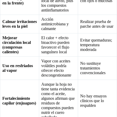
local de alivio, plus
con ojos o mucosas
en la frente)
los compuestos
antiinflamatorios
Acción
Calmar irritaciones
Realizar prueba de
antimicrobiana y
leves en la piel
parche antes de usar
calmante
Mejorar
El calor + efecto
Evitar quemaduras;
circulación local
bioactivo pueden
temperatura
(compresas
favorecer el flujo
moderada
calientes)
sanguíneo local
Vapor con aceites
No sustituye
Uso en resfriados
volátiles podría
tratamientos
al vapor
ofrecer efecto
convencionales
descongestionante
Aunque la hoja no
tiene tanta evidencia
como el aceite,
No hay ensayos
Fortalecimiento
algunos afirman que
clínicos que lo
capilar (enjuagues)
residuos de
respalden
compuestos pueden
nutrir el cuero