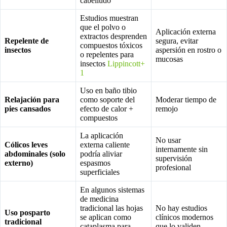
cabelludo
Estudios muestran
que el polvo o
Aplicación externa
extractos desprenden
Repelente de
segura, evitar
compuestos tóxicos
insectos
aspersión en rostro o
o repelentes para
mucosas
insectos
Lippincott+
1
Uso en baño tibio
Relajación para
como soporte del
Moderar tiempo de
pies cansados
efecto de calor +
remojo
compuestos
La aplicación
No usar
Cólicos leves
externa caliente
internamente sin
abdominales (solo
podría aliviar
supervisión
externo)
espasmos
profesional
superficiales
En algunos sistemas
de medicina
tradicional las hojas
No hay estudios
Uso posparto
se aplican como
clínicos modernos
tradicional
cataplasma para
que lo validen