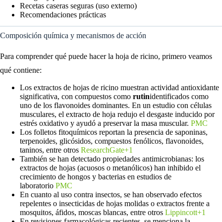
Recetas caseras seguras (uso externo)
Recomendaciones prácticas
Composición química y mecanismos de acción
Para comprender qué puede hacer la hoja de ricino, primero veamos
qué contiene:
Los extractos de hojas de ricino muestran actividad antioxidante
significativa, con compuestos como
rutin
identificados como
uno de los flavonoides dominantes. En un estudio con células
musculares, el extracto de hoja redujo el desgaste inducido por
estrés oxidativo y ayudó a preservar la masa muscular.
PMC
Los folletos fitoquímicos reportan la presencia de saponinas,
terpenoides, glicósidos, compuestos fenólicos, flavonoides,
taninos, entre otros
ResearchGate+1
También se han detectado propiedades antimicrobianas: los
extractos de hojas (acuosos o metanólicos) han inhibido el
crecimiento de hongos y bacterias en estudios de
laboratorio
PMC
En cuanto al uso contra insectos, se han observado efectos
repelentes o insecticidas de hojas molidas o extractos frente a
mosquitos, áfidos, moscas blancas, entre otros
Lippincott+1
En revisiones farmacológicas recientes, se menciona la