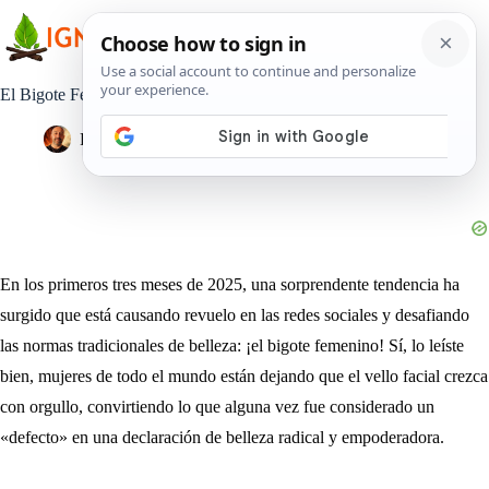
Saltar
al
contenido
El Bigote Femenino se Impone en 2025
Pedro Lisperguer
14 abril, 2025
Estilo de Vida
En los primeros tres meses de 2025, una sorprendente tendencia ha
surgido que está causando revuelo en las redes sociales y desafiando
las normas tradicionales de belleza: ¡el bigote femenino! Sí, lo leíste
bien, mujeres de todo el mundo están dejando que el vello facial crezca
con orgullo, convirtiendo lo que alguna vez fue considerado un
«defecto» en una declaración de belleza radical y empoderadora.