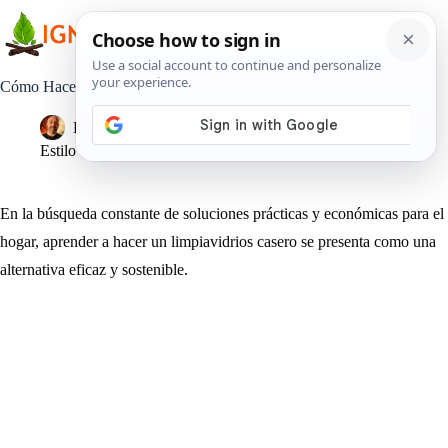
Saltar
al
contenido
Cómo Hacer un Limpiavidrios Casero Económico y eficiente
Pedro Lisperguer
16 febrero, 2024
Estilo de Vida
En la búsqueda constante de soluciones prácticas y económicas para el
hogar, aprender a hacer un limpiavidrios casero se presenta como una
alternativa eficaz y sostenible.