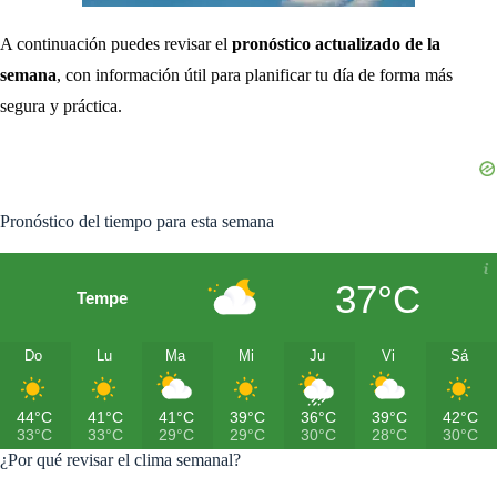
A continuación puedes revisar el
pronóstico actualizado de la
semana
, con información útil para planificar tu día de forma más
segura y práctica.
Pronóstico del tiempo para esta semana
37°C
Tempe
Do
Lu
Ma
Mi
Ju
Vi
Sá
44°C
41°C
41°C
39°C
36°C
39°C
42°C
33°C
33°C
29°C
29°C
30°C
28°C
30°C
¿Por qué revisar el clima semanal?