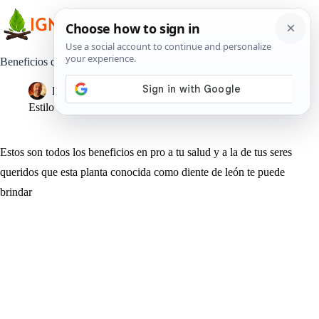
Saltar
al
contenido
Beneficios del diente de león para la salud y el bienestar natural
Pedro Lisperguer
19 junio, 2019
Estilo de Vida
Estos son todos los beneficios en pro a tu salud y a la de tus seres
queridos que esta planta conocida como diente de león te puede
brindar