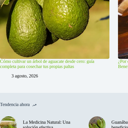
Cómo cultivar un árbol de aguacate desde cero: guía
¿Por 
completa para cosechar tus propias paltas
Benef
3 agosto, 2026
Tendencia ahora
La Medicina Natural: Una
Guanában
solución efectiva
beneficio