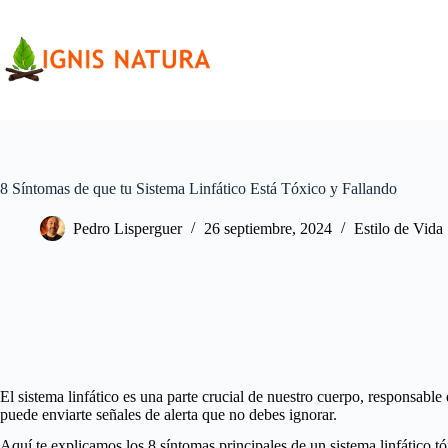
Saltar
al
contenido
8 Síntomas de que tu Sistema Linfático Está Tóxico y Fallando
Pedro Lisperguer
26 septiembre, 2024
Estilo de Vida
El sistema linfático es una parte crucial de nuestro cuerpo, responsabl
puede enviarte señales de alerta que no debes ignorar.
Aquí te explicamos los 8 síntomas principales de un sistema linfático t