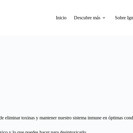
Inicio
Descubre más
Sobre Ign
e de eliminar toxinas y mantener nuestro sistema inmune en óptimas cond
óxico y lo que puedes hacer para desintoxicarlo.