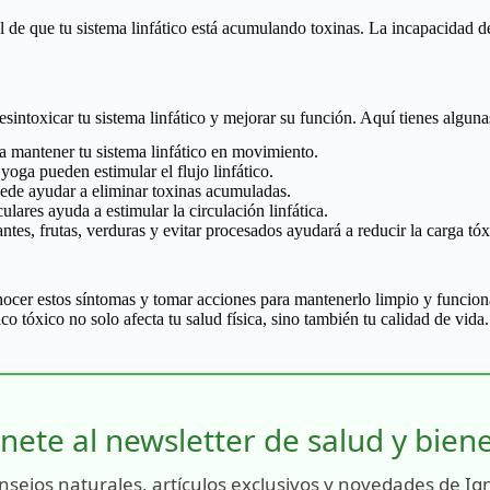
al de que tu sistema linfático está acumulando toxinas. La incapacidad d
esintoxicar tu sistema linfático y mejorar su función. Aquí tienes algu
a mantener tu sistema linfático en movimiento.
yoga pueden estimular el flujo linfático.
uede ayudar a eliminar toxinas acumuladas.
lares ayuda a estimular la circulación linfática.
tes, frutas, verduras y evitar procesados ayudará a reducir la carga tóx
onocer estos síntomas y tomar acciones para mantenerlo limpio y funcio
co tóxico no solo afecta tu salud física, sino también tu calidad de vida.
nete al newsletter de salud y bien
nsejos naturales, artículos exclusivos y novedades de Ig