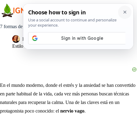
Saltar
al
contenido
7 formas de activar tu modo calma: el poder del nervio vago
Pedro Lisperguer
24 septiembre, 2025
Estilo de Vida
En el mundo moderno, donde el estrés y la ansiedad se han convertido
en parte habitual de la vida, cada vez más personas buscan técnicas
naturales para recuperar la calma. Una de las claves está en un
protagonista poco conocido: el
nervio vago
.