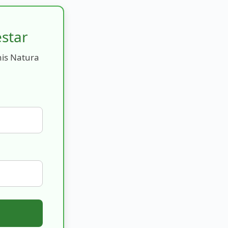
estar
nis Natura