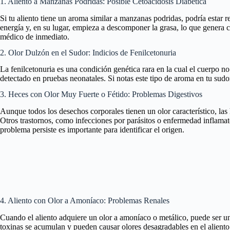
1. Aliento a Manzanas Podridas: Posible Cetoacidosis Diabética
Si tu aliento tiene un aroma similar a manzanas podridas, podría estar 
energía y, en su lugar, empieza a descomponer la grasa, lo que genera c
médico de inmediato.
2. Olor Dulzón en el Sudor: Indicios de Fenilcetonuria
La fenilcetonuria es una condición genética rara en la cual el cuerpo 
detectado en pruebas neonatales. Si notas este tipo de aroma en tu sudor
3. Heces con Olor Muy Fuerte o Fétido: Problemas Digestivos
Aunque todos los desechos corporales tienen un olor característico, las
Otros trastornos, como infecciones por parásitos o enfermedad inflamator
problema persiste es importante para identificar el origen.
4. Aliento con Olor a Amoníaco: Problemas Renales
Cuando el aliento adquiere un olor a amoníaco o metálico, puede ser un
toxinas se acumulan y pueden causar olores desagradables en el aliento