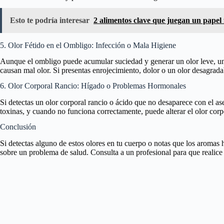
Esto te podría interesar
2 alimentos clave que juegan un papel
5. Olor Fétido en el Ombligo: Infección o Mala Higiene
Aunque el ombligo puede acumular suciedad y generar un olor leve, un 
causan mal olor. Si presentas enrojecimiento, dolor o un olor desagradab
6. Olor Corporal Rancio: Hígado o Problemas Hormonales
Si detectas un olor corporal rancio o ácido que no desaparece con el a
toxinas, y cuando no funciona correctamente, puede alterar el olor cor
Conclusión
Si detectas alguno de estos olores en tu cuerpo o notas que los aromas h
sobre un problema de salud. Consulta a un profesional para que realice