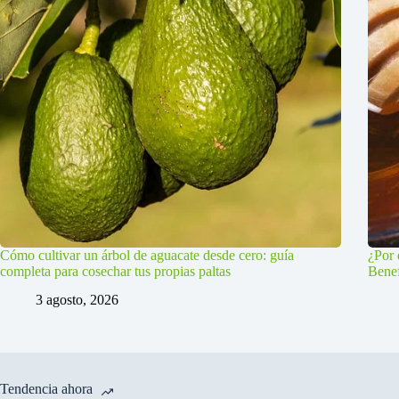
Cómo cultivar un árbol de aguacate desde cero: guía
¿Por 
completa para cosechar tus propias paltas
Benef
3 agosto, 2026
Tendencia ahora