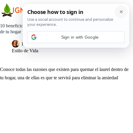
Saltar
al
contenido
10 beneficios de quemar laurel, que cambiarán tu energía y la
de tu hogar
Sign in with Google
Pedro Lisperguer
12 marzo, 2019
Estilo de Vida
Conoce todas las razones que existen para quemar el laurel dentro de
tu hogar, una de ellas es que te servirá para eliminar la ansiedad