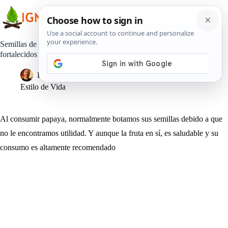
Saltar
al
contenido
Semillas de papaya para un intestino, hígado y riñón
fortalecidos
Pedro Lisperguer
19 agosto, 2019
Estilo de Vida
Al consumir papaya, normalmente botamos sus semillas debido a que
no le encontramos utilidad. Y aunque la fruta en sí, es saludable y su
consumo es altamente recomendado